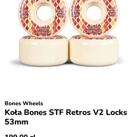
Bones Wheels
Koła Bones STF Retros V2 Locks
53mm
Cena
Cena